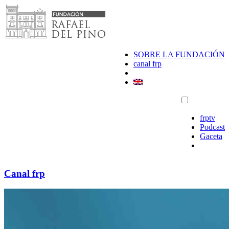
Saltar
al
contenido
SOBRE LA FUNDACIÓN
canal frp
frptv
Podcast
Gaceta
Canal frp