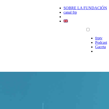
SOBRE LA FUNDACIÓN
canal frp
frptv
Podcast
Gaceta