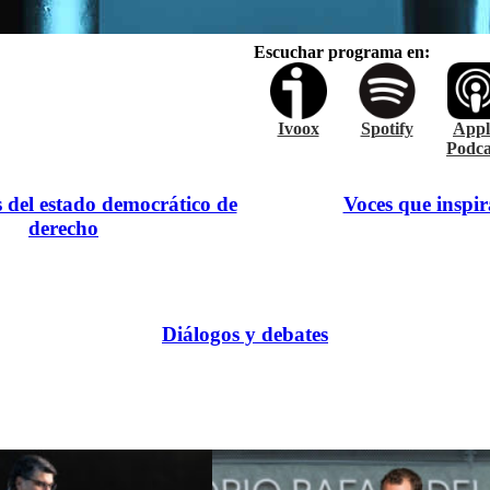
Escuchar programa en:
Ivoox
Spotify
Appl
Podca
s del estado democrático de
Voces que inspi
derecho
Diálogos y debates