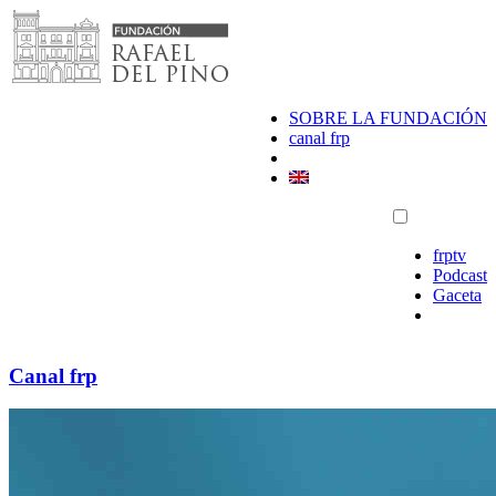
Saltar
al
contenido
SOBRE LA FUNDACIÓN
canal frp
frptv
Podcast
Gaceta
Canal frp