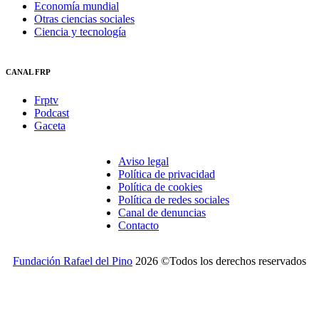
Economía mundial
Otras ciencias sociales
Ciencia y tecnología
CANAL FRP
Frptv
Podcast
Gaceta
Aviso legal
Política de privacidad
Política de cookies
Política de redes sociales
Canal de denuncias
Contacto
Fundación Rafael del Pino
2026 ©Todos los derechos reservados
¿Desea recibir invitaciones a nuestros actos y otras
informaciones de la Fundación?