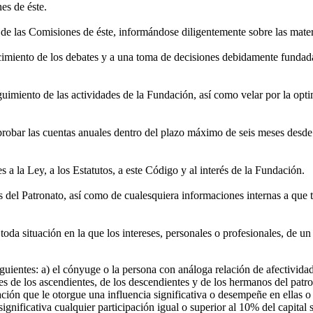
nes de éste.
de las Comisiones de éste, informándose diligentemente sobre las materi
ecimiento de los debates y a una toma de decisiones debidamente fundada
seguimiento de las actividades de la Fundación, así como velar por la opt
aprobar las cuentas anuales dentro del plazo máximo de seis meses desde e
 a la Ley, a los Estatutos, a este Código y al interés de la Fundación.
s del Patronato, así como de cualesquiera informaciones internas a que 
o toda situación en la que los intereses, personales o profesionales, de 
iguientes: a) el cónyuge o la persona con análoga relación de afectivida
 de los ascendientes, de los descendientes y de los hermanos del patron
pación que le otorgue una influencia significativa o desempeñe en ellas
significativa cualquier participación igual o superior al 10% del capital