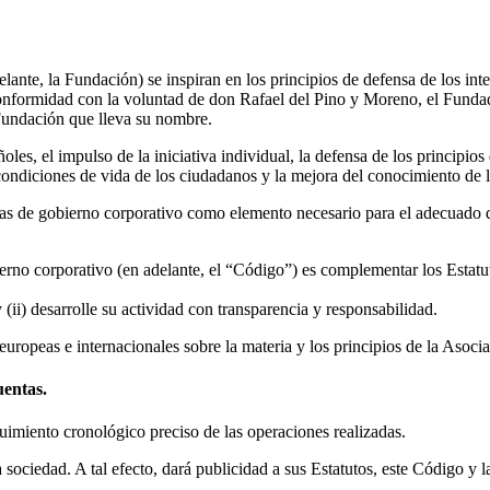
elante, la Fundación) se inspiran en los principios de defensa de los int
 conformidad con la voluntad de don Rafael del Pino y Moreno, el Funda
 Fundación que lleva su nombre.
les, el impulso de la iniciativa individual, la defensa de los principios
condiciones de vida de los ciudadanos y la mejora del conocimiento de l
as de gobierno corporativo como elemento necesario para el adecuado de
bierno corporativo (en adelante, el “Código”) es complementar los Estat
(ii) desarrolle su actividad con transparencia y responsabilidad.
ropeas e internacionales sobre la materia y los principios de la Asoc
entas.
uimiento cronológico preciso de las operaciones realizadas.
a sociedad. A tal efecto, dará publicidad a sus Estatutos, este Código 