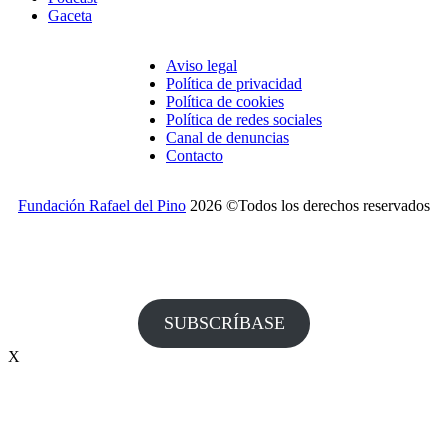
Gaceta
Aviso legal
Política de privacidad
Política de cookies
Política de redes sociales
Canal de denuncias
Contacto
Fundación Rafael del Pino
2026 ©Todos los derechos reservados
¿Desea recibir invitaciones a nuestros actos y otras
informaciones de la Fundación?
SUBSCRÍBASE
X