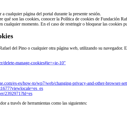
 a cualquier página del portal durante la presente sesión.
e qué son las cookies, conocer la Política de cookies de Fundación Raf
en cualquier momento. En el caso de restringir o bloquear las cookies p
okies
 Rafael del Pino o cualquier otra página web, utilizando su navegador. E
rer/delete-manage-cookies#ie=»ie-10″
.com/es-es/how-to/wp7/web/changing-privacy-and-other-browser-set
ht1677?viewlocale=es_es
wer/2392971?hl=es
or a través de herramientas como las siguientes: