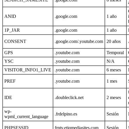
ANID
.google.com
1 año
1P_JAR
.google.com
1 año
CONSENT
.google.com/.youtube.com
20 años
GPS
.youtube.com
Temporal
YSC
.youtube.com
N/A
VISITOR_INFO1_LIVE
.youtube.com
6 meses
PREF
.youtube.com
1 mes
IDE
.doubleclick.net
2 meses
wp-
.frdelpino.es
Sesión
wpml_current_language
PHPSESSID
frptv.etiqmediasites.com
Sesión