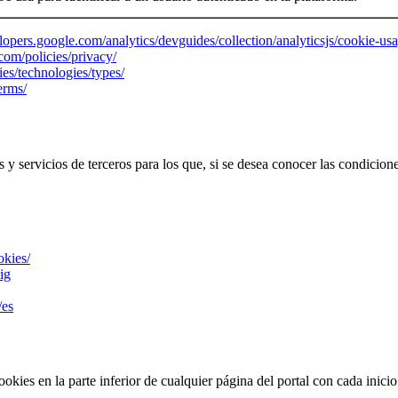
elopers.google.com/analytics/devguides/collection/analyticsjs/cookie-us
om/policies/privacy/
es/technologies/types/
erms/
y servicios de terceros para los que, si se desea conocer las condicione
okies/
ig
/es
kies en la parte inferior de cualquier página del portal con cada inicio