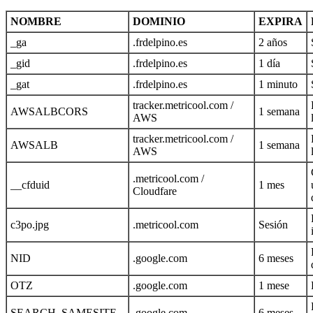
NOMBRE
DOMINIO
EXPIRA
_ga
.frdelpino.es
2 años
_gid
.frdelpino.es
1 día
_gat
.frdelpino.es
1 minuto
tracker.metricool.com /
AWSALBCORS
1 semana
AWS
tracker.metricool.com /
AWSALB
1 semana
AWS
.metricool.com /
__cfduid
1 mes
Cloudfare
c3po.jpg
.metricool.com
Sesión
NID
.google.com
6 meses
OTZ
.google.com
1 mese
SEARCH_SAMESITE
.google.com
6 meses