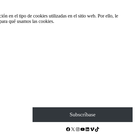
n en el tipo de cookies utilizadas en el sitio web. Por ello, le
para qué usamos las cookies.
Subscríbase
Facebook
X
Instagram
YouTube
LinkedIn
Vimeo
TikTok