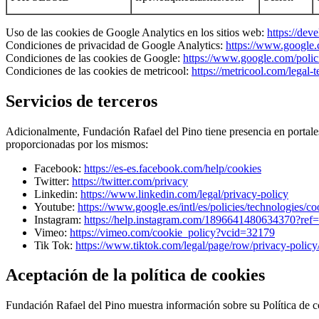
Uso de las cookies de Google Analytics en los sitios web:
https://dev
Condiciones de privacidad de Google Analytics:
https://www.google.c
Condiciones de las cookies de Google:
https://www.google.com/polici
Condiciones de las cookies de metricool:
https://metricool.com/legal-t
Servicios de terceros
Adicionalmente, Fundación Rafael del Pino tiene presencia en portales 
proporcionadas por los mismos:
Facebook:
https://es-es.facebook.com/help/cookies
Twitter:
https://twitter.com/privacy
Linkedin:
https://www.linkedin.com/legal/privacy-policy
Youtube:
https://www.google.es/intl/es/policies/technologies/co
Instagram:
https://help.instagram.com/1896641480634370?ref=
Vimeo:
https://vimeo.com/cookie_policy?vcid=32179
Tik Tok:
https://www.tiktok.com/legal/page/row/privacy-policy
Aceptación de la política de cookies
Fundación Rafael del Pino muestra información sobre su Política de coo