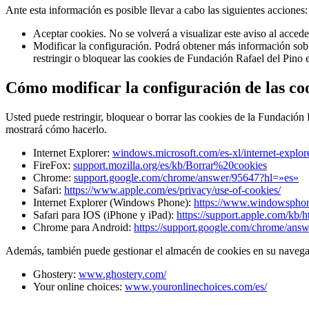
Ante esta información es posible llevar a cabo las siguientes acciones:
Aceptar cookies. No se volverá a visualizar este aviso al acceder
Modificar la configuración. Podrá obtener más información sobr
restringir o bloquear las cookies de Fundación Rafael del Pino 
Cómo modificar la configuración de las co
Usted puede restringir, bloquear o borrar las cookies de la Fundación
mostrará cómo hacerlo.
Internet Explorer:
windows.microsoft.com/es-xl/internet-explo
FireFox:
support.mozilla.org/es/kb/Borrar%20cookies
Chrome:
support.google.com/chrome/answer/95647?hl=»es»
Safari:
https://www.apple.com/es/privacy/use-of-cookies/
Internet Explorer (Windows Phone):
https://www.windowsphone
Safari para IOS (iPhone y iPad):
https://support.apple.com/kb/
Chrome para Android:
https://support.google.com/chrome/ans
Además, también puede gestionar el almacén de cookies en su navegad
Ghostery:
www.ghostery.com/
Your online choices:
www.youronlinechoices.com/es/