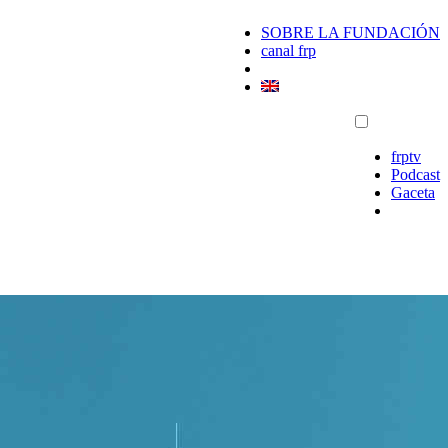
SOBRE LA FUNDACIÓN
canal frp
frptv
Podcast
Gaceta