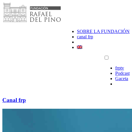
Saltar
al
contenido
SOBRE LA FUNDACIÓN
canal frp
frptv
Podcast
Gaceta
Canal frp