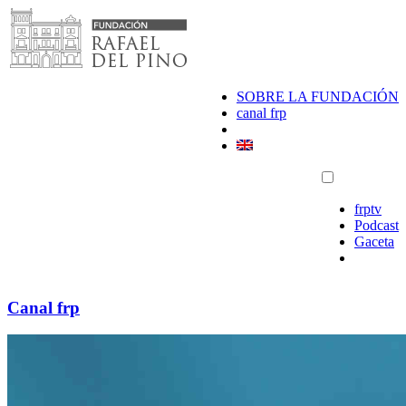
Saltar
al
contenido
SOBRE LA FUNDACIÓN
canal frp
frptv
Podcast
Gaceta
Canal frp