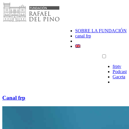
Saltar
al
contenido
SOBRE LA FUNDACIÓN
canal frp
frptv
Podcast
Gaceta
Canal frp