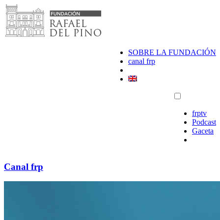
Saltar
al
contenido
SOBRE LA FUNDACIÓN
canal frp
frptv
Podcast
Gaceta
Canal frp