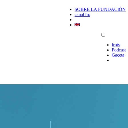
SOBRE LA FUNDACIÓN
canal frp
frptv
Podcast
Gaceta