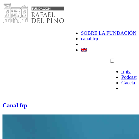
Saltar
al
contenido
SOBRE LA FUNDACIÓN
canal frp
frptv
Podcast
Gaceta
Canal frp