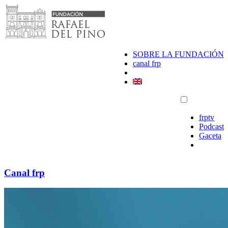
Saltar
al
contenido
SOBRE LA FUNDACIÓN
canal frp
frptv
Podcast
Gaceta
Canal frp