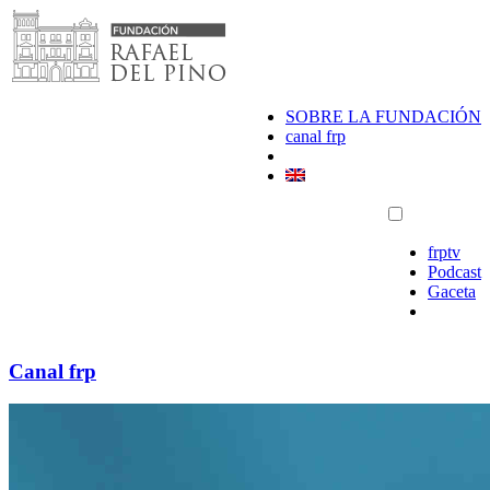
Saltar
al
contenido
SOBRE LA FUNDACIÓN
canal frp
frptv
Podcast
Gaceta
Canal frp