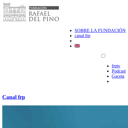
Saltar
al
contenido
SOBRE LA FUNDACIÓN
canal frp
frptv
Podcast
Gaceta
Canal frp