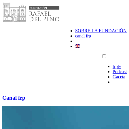
Saltar
al
contenido
SOBRE LA FUNDACIÓN
canal frp
frptv
Podcast
Gaceta
Canal frp