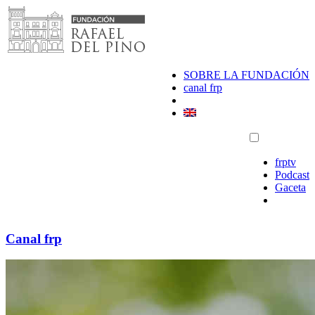
Saltar
al
contenido
SOBRE LA FUNDACIÓN
canal frp
frptv
Podcast
Gaceta
Canal frp