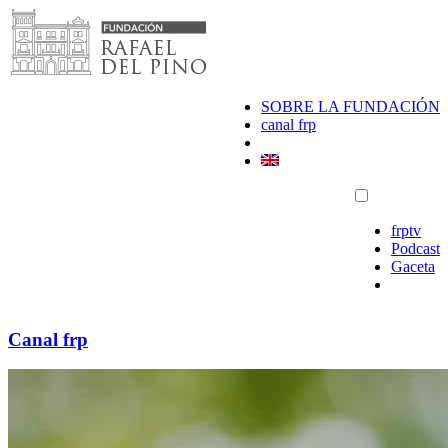
Saltar
al
contenido
SOBRE LA FUNDACIÓN
canal frp
frptv
Podcast
Gaceta
Canal frp