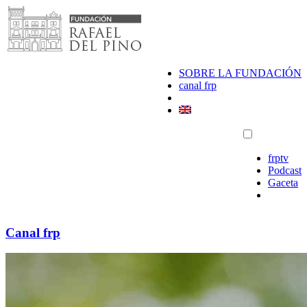
Saltar
al
contenido
SOBRE LA FUNDACIÓN
canal frp
frptv
Podcast
Gaceta
Canal frp