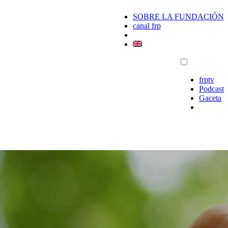
SOBRE LA FUNDACIÓN
canal frp
frptv
Podcast
Gaceta