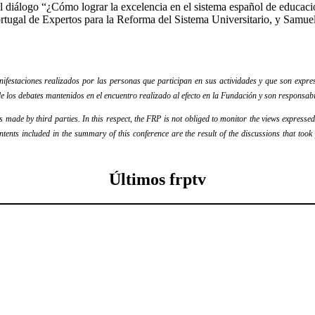
 diálogo “¿Cómo lograr la excelencia en el sistema español de educació
gal de Expertos para la Reforma del Sistema Universitario, y Samuel 
festaciones realizados por las personas que participan en sus actividades y que son expres
e los debates mantenidos en el encuentro realizado al efecto en la Fundación y son responsabi
ade by third parties. In this respect, the FRP is not obliged to monitor the views expressed b
ontents included in the summary of this conference are the result of the discussions that too
Últimos frptv