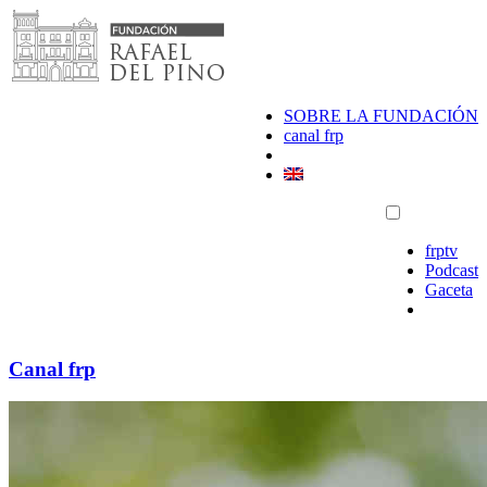
Saltar
al
contenido
SOBRE LA FUNDACIÓN
canal frp
frptv
Podcast
Gaceta
Canal frp