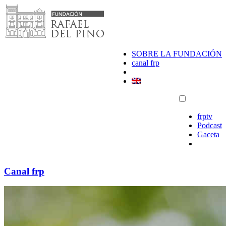
Saltar
al
contenido
SOBRE LA FUNDACIÓN
canal frp
frptv
Podcast
Gaceta
Canal frp