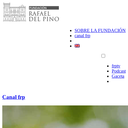
Saltar
al
contenido
SOBRE LA FUNDACIÓN
canal frp
frptv
Podcast
Gaceta
Canal frp