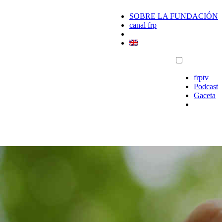
SOBRE LA FUNDACIÓN
canal frp
frptv
Podcast
Gaceta