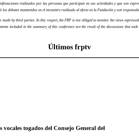
festaciones realizados por las personas que participan en sus actividades y que son expres
e los debates mantenidos en el encuentro realizado al efecto en la Fundación y son responsabi
ade by third parties. In this respect, the FRP is not obliged to monitor the views expressed b
ontents included in the summary of this conference are the result of the discussions that too
Últimos frptv
os vocales togados del Consejo General del