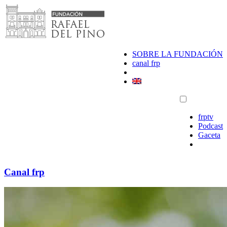
Saltar
al
contenido
SOBRE LA FUNDACIÓN
canal frp
frptv
Podcast
Gaceta
Canal frp