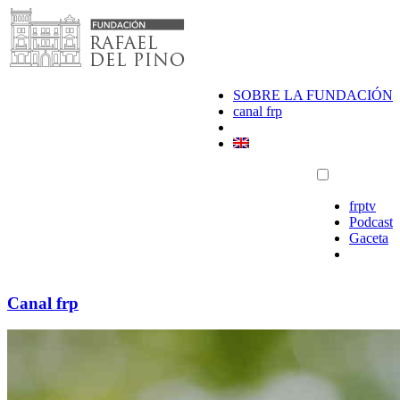
Saltar
al
contenido
SOBRE LA FUNDACIÓN
canal frp
frptv
Podcast
Gaceta
Canal frp