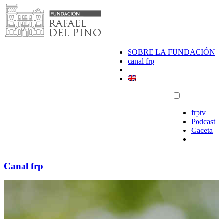
Saltar
al
contenido
SOBRE LA FUNDACIÓN
canal frp
frptv
Podcast
Gaceta
Canal frp