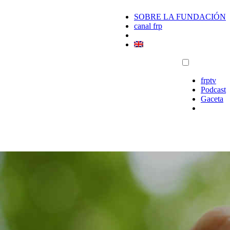
SOBRE LA FUNDACIÓN
canal frp
frptv
Podcast
Gaceta