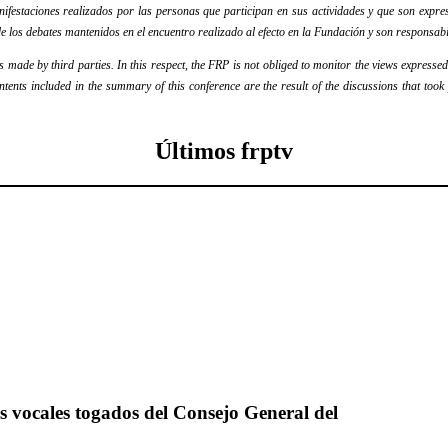
festaciones realizados por las personas que participan en sus actividades y que son expres
e los debates mantenidos en el encuentro realizado al efecto en la Fundación y son responsabi
ade by third parties. In this respect, the FRP is not obliged to monitor the views expressed b
ontents included in the summary of this conference are the result of the discussions that too
Últimos frptv
os vocales togados del Consejo General del