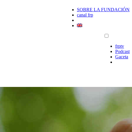
SOBRE LA FUNDACIÓN
canal frp
frptv
Podcast
Gaceta