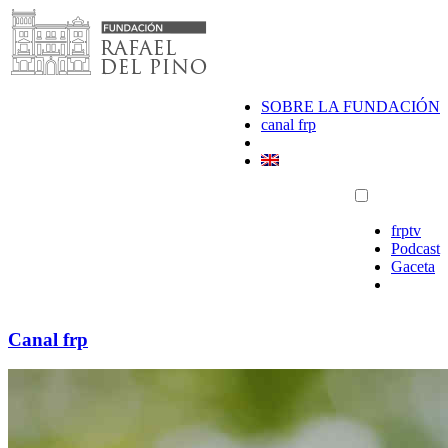
Saltar
al
contenido
SOBRE LA FUNDACIÓN
canal frp
frptv
Podcast
Gaceta
Canal frp