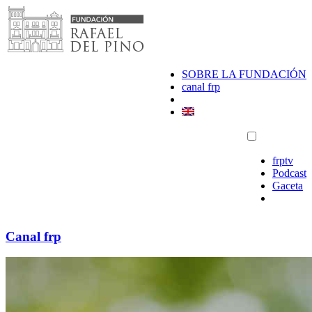
Saltar
al
contenido
SOBRE LA FUNDACIÓN
canal frp
frptv
Podcast
Gaceta
Canal frp