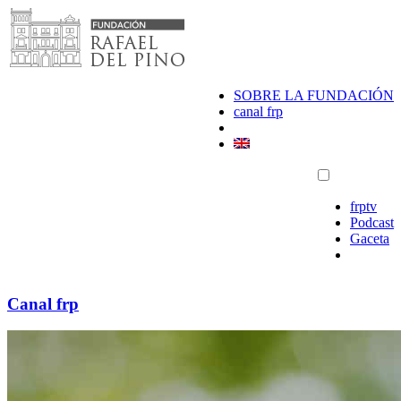
Saltar
al
contenido
SOBRE LA FUNDACIÓN
canal frp
frptv
Podcast
Gaceta
Canal frp