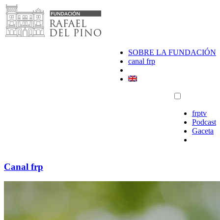
Saltar
al
contenido
SOBRE LA FUNDACIÓN
canal frp
frptv
Podcast
Gaceta
Canal frp