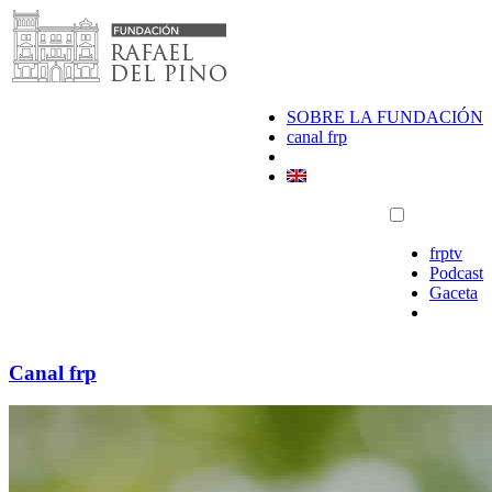
Saltar
al
contenido
SOBRE LA FUNDACIÓN
canal frp
frptv
Podcast
Gaceta
Canal frp