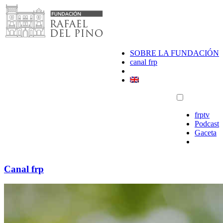
Saltar
al
contenido
SOBRE LA FUNDACIÓN
canal frp
frptv
Podcast
Gaceta
Canal frp