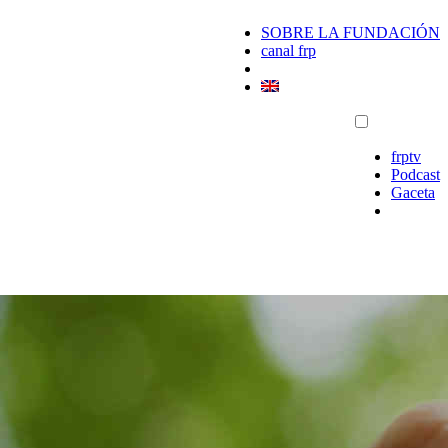
SOBRE LA FUNDACIÓN
canal frp
frptv
Podcast
Gaceta