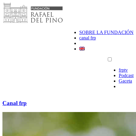
Saltar
al
contenido
SOBRE LA FUNDACIÓN
canal frp
frptv
Podcast
Gaceta
Canal frp