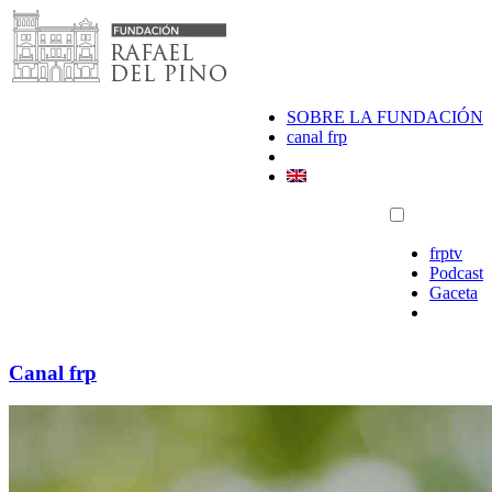
Saltar
al
contenido
SOBRE LA FUNDACIÓN
canal frp
frptv
Podcast
Gaceta
Canal frp