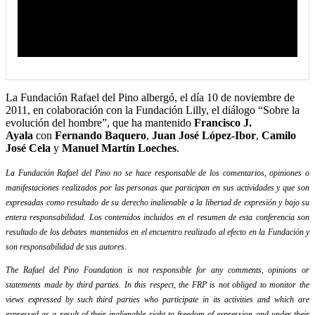
La Fundación Rafael del Pino albergó, el día 10 de noviembre de
2011, en colaboración con la Fundación Lilly, el diálogo “Sobre la
evolución del hombre”, que ha mantenido
Francisco J.
Ayala
con
Fernando Baquero
,
Juan José López-Ibor
,
Camilo
José Cela
y
Manuel Martín Loeches
.
La Fundación Rafael del Pino no se hace responsable de los comentarios, opiniones o
manifestaciones realizados por las personas que participan en sus actividades y que son
expresadas como resultado de su derecho inalienable a la libertad de expresión y bajo su
entera responsabilidad. Los contenidos incluidos en el resumen de esta conferencia son
resultado de los debates mantenidos en el encuentro realizado al efecto en la Fundación y
son responsabilidad de sus autores.
The Rafael del Pino Foundation is not responsible for any comments, opinions or
statements made by third parties. In this respect, the FRP is not obliged to monitor the
views expressed by such third parties who participate in its activities and which are
expressed as a result of their inalienable right to freedom of expression and under their