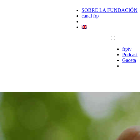
SOBRE LA FUNDACIÓN
canal frp
frptv
Podcast
Gaceta