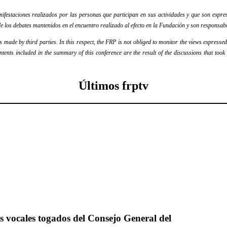
festaciones realizados por las personas que participan en sus actividades y que son expres
e los debates mantenidos en el encuentro realizado al efecto en la Fundación y son responsabi
ade by third parties. In this respect, the FRP is not obliged to monitor the views expressed b
ontents included in the summary of this conference are the result of the discussions that too
Últimos frptv
os vocales togados del Consejo General del