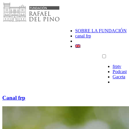
Saltar
al
contenido
SOBRE LA FUNDACIÓN
canal frp
frptv
Podcast
Gaceta
Canal frp