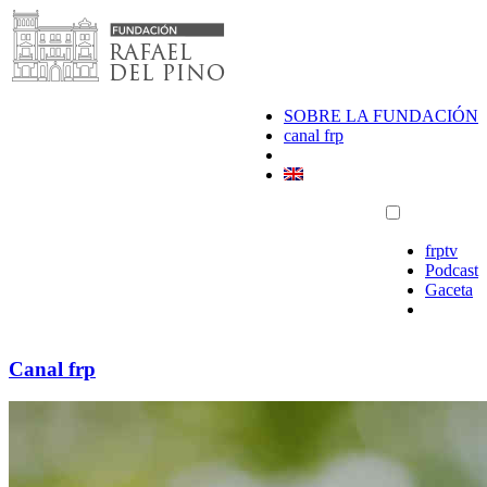
Saltar
al
contenido
SOBRE LA FUNDACIÓN
canal frp
frptv
Podcast
Gaceta
Canal frp