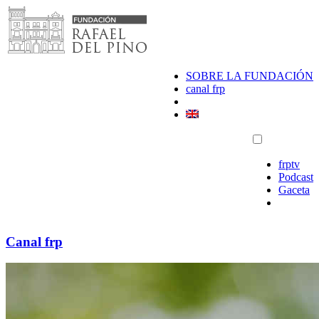
Saltar
al
contenido
SOBRE LA FUNDACIÓN
canal frp
frptv
Podcast
Gaceta
Canal frp