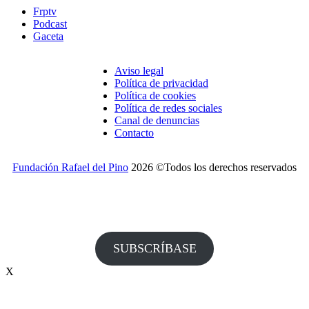
Frptv
Podcast
Gaceta
Aviso legal
Política de privacidad
Política de cookies
Política de redes sociales
Canal de denuncias
Contacto
Fundación Rafael del Pino
2026 ©Todos los derechos reservados
¿Desea recibir invitaciones a nuestros actos y otras
informaciones de la Fundación?
SUBSCRÍBASE
X