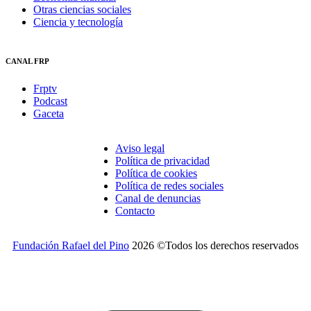
Otras ciencias sociales
Ciencia y tecnología
CANAL FRP
Frptv
Podcast
Gaceta
Aviso legal
Política de privacidad
Política de cookies
Política de redes sociales
Canal de denuncias
Contacto
Fundación Rafael del Pino
2026 ©Todos los derechos reservados
¿Desea recibir invitaciones a nuestros actos y otras
informaciones de la Fundación?