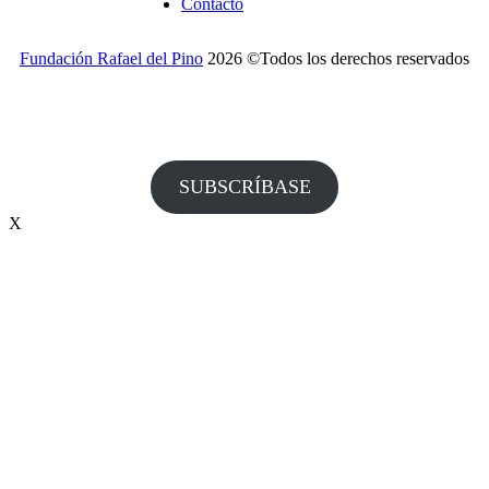
Contacto
Fundación Rafael del Pino
2026 ©Todos los derechos reservados
¿Desea recibir invitaciones a nuestros actos y otras
informaciones de la Fundación?
SUBSCRÍBASE
X