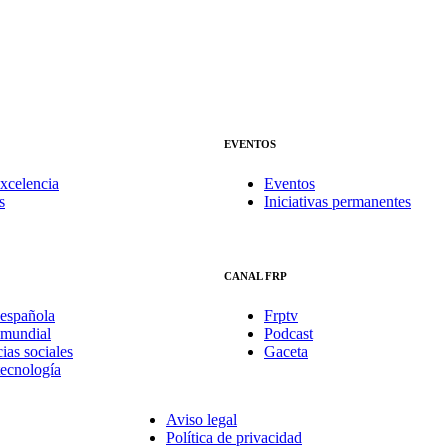
EVENTOS
xcelencia
Eventos
s
Iniciativas permanentes
CANAL FRP
española
Frptv
mundial
Podcast
ias sociales
Gaceta
tecnología
Aviso legal
Política de privacidad