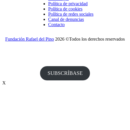
Política de privacidad
Política de cookies
Política de redes sociales
Canal de denuncias
Contacto
Fundación Rafael del Pino
2026 ©Todos los derechos reservados
¿Desea recibir invitaciones a nuestros actos y otras
informaciones de la Fundación?
SUBSCRÍBASE
X