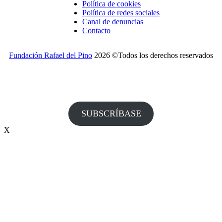
Política de cookies
Política de redes sociales
Canal de denuncias
Contacto
Fundación Rafael del Pino
2026 ©Todos los derechos reservados
¿Desea recibir invitaciones a nuestros actos y otras
informaciones de la Fundación?
SUBSCRÍBASE
X